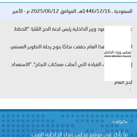
توعوية
إنجازات
الخدمات
السعودية ـ 1446/12/16هــ الموافق 2025/06/12 م - الأمير
صور
الإلكترونية
عبدالعزيز بن سعود وزير الداخلية رئيس لجنة الحج العُليا: "الخطط
مجلة
وفيديو
أصداء
إعلانات
المعتمدة لحج هذا العام حققت نجاحًا يتوج رحلة التطوير المستمر،
من
الأمانة
إنفاذًا لتوجيهات القيادة التي أعطت ممكنات النجاح". "الاستعداد
نحن
اتصل
لحج العام
بنا
.
تصويت
ما رأيك في موقع مجلس وزراء الداخلية العرب