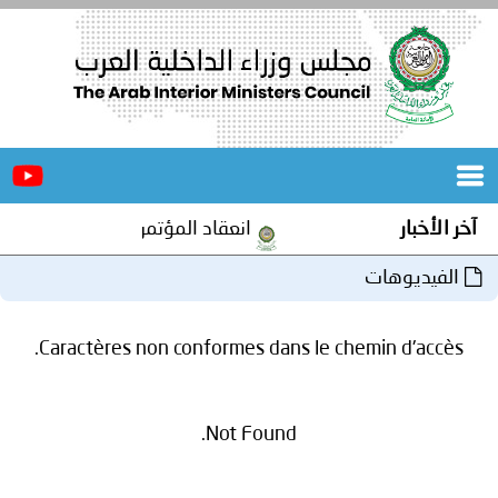
الرئيسية
عن
الأخبار
المجلس
آخر الأخبار
انعقاد المؤتمر العربي الثاني عشر
المكاتب
الفيديوهات
دورات
المتخصصة
Caractères non conformes dans le chemin d'accès.
المجلس
مؤتمرات
و
جهود
Not Found.
و
برامج
اجتماعات