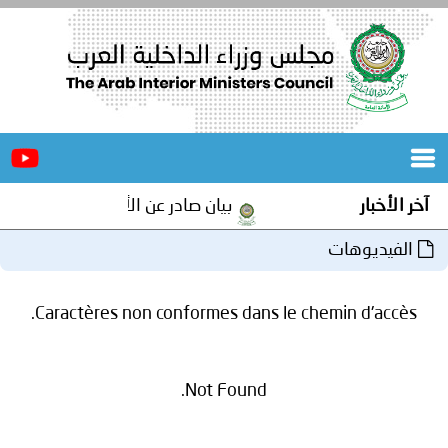
الرئيسية
عن
الأخبار
المجلس
آخر الأخبار
بيان صادر عن الأمانة العامة لمجلس و
المكاتب
الفيديوهات
دورات
المتخصصة
Caractères non conformes dans le chemin d'accès.
المجلس
مؤتمرات
و
جهود
Not Found.
و
برامج
اجتماعات