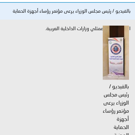
توعوية
إنجازات
الخدمات
بالفيديو / رئيس مجلس الوزراء يرعى مؤتمر رؤساء أجهزة الحماية
صور
الإلكترونية
المدنية بحضور ممثلي وزارات الداخلية العربية.
مجلة
وفيديو
أصداء
إعلانات
من
الأمانة
نحن
اتصل
بنا
بالفيديو /
رئيس مجلس
الوزراء يرعى
مؤتمر رؤساء
أجهزة
الحماية