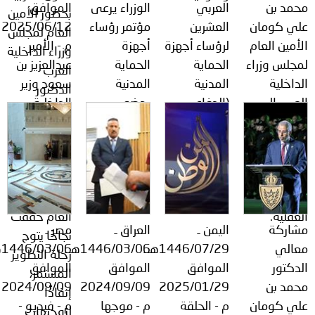
مد بن
العربي
الوزراء يرعى
الموافق
بحضور الأمين
لي كومان
العشرين
مؤتمر رؤساء
2025/06/12
العام لمجلس
أمين العام
لرؤساء أجهزة
أجهزة
م - الأمير
وزراء الداخلية
جلس وزراء
الحماية
الحماية
عبدالعزيز بن
العرب
داخلية
المدنية
المدنية
سعود وزير
الدكتور
عرب إلى
(الدفاع
بحضور
الداخلية
محمد بن
مديرية
المدني).
ممثلي
رئيس لجنة
علي كومان..
عامة
وزارات
الحج العُليا:
شؤون
الداخلية
"الخطط
مخدرات
العربية.
المعتمدة
لمؤثرات
لحج هذا
عقلية.
العام حققت
شاركة
اليمن ـ
العراق ـ
مصر ـ
نجاحًا يتوج
عالي
1446/07/29هــ
1446/03/06هــ
1446/03/06هــ
رحلة التطوير
دكتور
الموافق
الموافق
الموافق
المستمر،
مد بن
2025/01/29
2024/09/09
2024/09/09
إنفاذًا
لي كومان
م - الحلقة
م - موجها
م - فيديو -
لتوجيهات