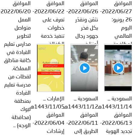
موافق
الموافق
الموافق
الموافق
2022/06/20-
2022/06/22-
2022/06/26-
2022/06/27-
26 يونيو:
نثمّن ونقدّر
تعرف على
العمل
يوم
بكل فخر
خطوات
متواصل
عالمي
جهود رجال
تنفيذ خدمة
لتطوير
مكافحة
أمننا في
الكفالة
مدارس تعليم
مخدرات ..
إحباط
الإلكترونية
القيادة في
محاولات
عبر منصة
كافة مناطق
تهريب
المملكة.
المخدرات
لقطات من
وترويجها ..
مدرسة تعليم
القيادة
سعودية ــ
السعودية ــ
الإمارات ــ
بمنطقة
1443/11/14هــ
1443/11/12هــ
1443/11/05هــ
تبوك
موافق
الموافق
الموافق
(محافظة
2022/06/04-
2022/06/11-
2022/06/13-
الوجه) ..
ديد الهوية
الطريق إلى
إرشادات