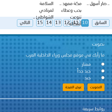
 صار أسهل ..
مكة ممهد ..
السلامة
بحب وعطاء
لمرتادي
تنوعت
الشواطئ ..
السابق
10
11
12
13
14
15
التالي
أشكاله ..
تصويت
ما رأيك في موقع مجلس وزراء الداخلية العرب
ممتاز
جيد جداً
جيد
روابط سريعة