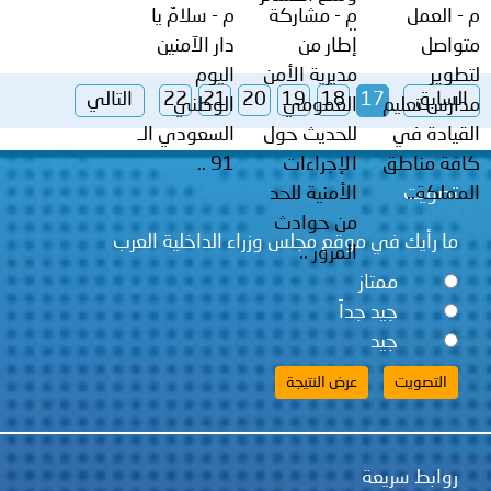
م - العمل
م - مشاركة
م - سلامٌ يا
..
متواصل
إطار من
دار الآمنين
لتطوير
مديرية الأمن
اليوم
السابق
17
18
19
20
21
22
التالي
مدارس تعليم
العمومي
الوطني
القيادة في
للحديث حول
السعودي الـ
كافة مناطق
الإجراءات
91 .‎‎.
المملكة..
تصويت
الأمنية للحد
من حوادث
ما رأيك في موقع مجلس وزراء الداخلية العرب
المرور .‎‎.
ممتاز
جيد جداً
جيد
روابط سريعة