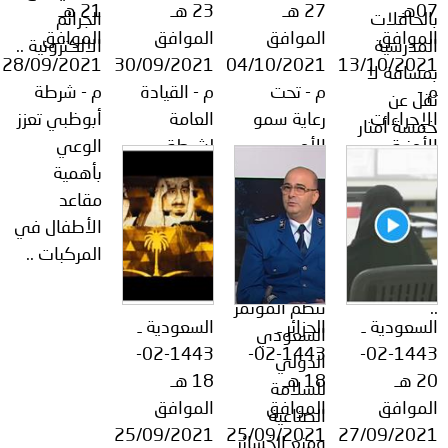
07هـ
27 هـ
23 هـ
21 هـ
بالحافلات
الجرائم
الموافق
الموافق
الموافق
الموافق
المدرسية
الالكترونية ..
28/09/2021
30/09/2021
04/10/2021
13/10/2021
بمسافة لا
م -
م - تحت
م - القيادة
م - شرطة
تقل عن
الإجراءات
رعاية سمو
العامة
أبوظبي تعزز
خمسة أمتار
الأمنية
الأمير
لشرطة
الوعي
لضمان عبور
والمرورية
عبدالعزيز بن
أبوظبي
بأهمية
الطلبة
الواجب
سعود ..
تكرم
مقاعد
بسلامة
اتباعها
الهيئة العليا
مجموعة من
الأطفال في
وأمان ..
لتحقيق بيئة
للأمن
الأطفال ..
المركبات ..
تعليمية آمنه
الصناعي
..
تنظم المؤتمر
السعودية ـ
الجزائر ـ
السعودية ـ
السعودي
1443-02-
1443-02-
1443-02-
الدولي
20 هـ
18 هـ
18 هـ
للسلامة
الموافق
الموافق
الموافق
الصناعية
25/09/2021
25/09/2021
27/09/2021
ومنع الخسائر