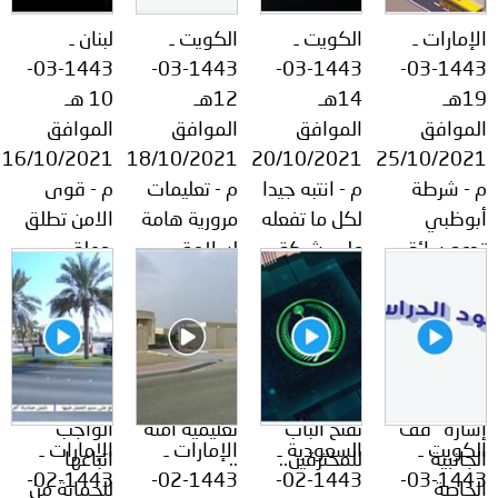
توعوية
إنجازات
الخدمات
الإمارات ـ
الكويت ـ
الكويت ـ
لبنان ـ
صور
الإلكترونية
1443-03-
1443-03-
1443-03-
1443-03-
19هـ
14هـ
12هـ
10 هـ
مجلة
وفيديو
الموافق
الموافق
الموافق
الموافق
16/10/2021
18/10/2021
20/10/2021
25/10/2021
أصداء
إعلانات
م - شرطة
م - انتبه جيدا
م - تعليمات
م - قوى
من
الأمانة
أبوظبي
لكل ما تفعله
مرورية هامة
الامن تطلق
تدعو سائقي
على شبكة
لسلامة
حملة
نحن
اتصل
المركبات
الإنترنت,
الطلبة في
بمناسبة شهر
إلى الالتزام
حتى لو كان
محيط
التوعية حول
بنا
بالوقوف
شيئا اعتياديا.
المدرسة
الأمن
التام في
بضغطة زر
لضمان
السيبراني
حالة فتح
يمكنك أن
تحقيق بيئة
والاجراءات
إشارة "قف "
تفتح الباب
تعليمية آمنه
الواجب
الكويت ـ
السعودية ـ
الإمارات ـ
الإمارات ـ
الجانبية
للمخترقين..
..
اتباعها
1443-02-
1443-02-
1443-02-
1443-03-
الخاصة
للحماية من