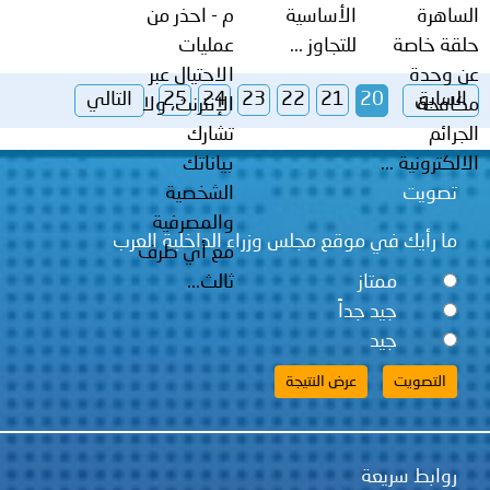
الساهرة
الأساسية
م - احذر من
حلقة خاصة
للتجاوز ...
عمليات
عن وحدة
الاحتيال عبر
السابق
20
21
22
23
24
25
التالي
مكافحة
الإنترنت، ولا
الجرائم
تشارك
الالكترونية ...
بياناتك
تصويت
الشخصية
والمصرفية
ما رأيك في موقع مجلس وزراء الداخلية العرب
مع أي طرف
ممتاز
ثالث...
جيد جداً
جيد
روابط سريعة