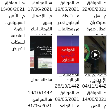
هـ الموافق
هـ الموافق
هـ الموافق
هـ الموافق
15/06/2021
17/06/2021
19/06/2021
22/06/2021
م ــ هل
م ــ شرطة
م ــ الإهمال
م ــ الأمن
فكرت بأن
أبوظبي تحذر
يسرق
السيبرياني ...
اعطاء صورة
من مكالمات
الفرحة.. اتباع
الضربة
بطاقتك
وروابط
الإرشادات
القاصمة
الائتمانية
مواقع
ومراقبة
لشبكات
لصديقك دون
إلكترونية
الأطفال أثناء
التحريض ...
الاتصال به
احتيالية
السباحة
والتأكد منه
تحاكي
يحميهم من
ستوقعك
المؤسسات
الغرق ...
ضحية لجريمة
الحكومية ...
الأردن -
الجزائر -
سلطنة عُمان
الكترونية؟ ...
-
28/10/1442
04/11/1442
هـ الموافق
هـ الموافق
19/10/1442
14/06/2021
09/06/2021
هـ الموافق
م ــ العين
م ــ القواعد
31/05/2021