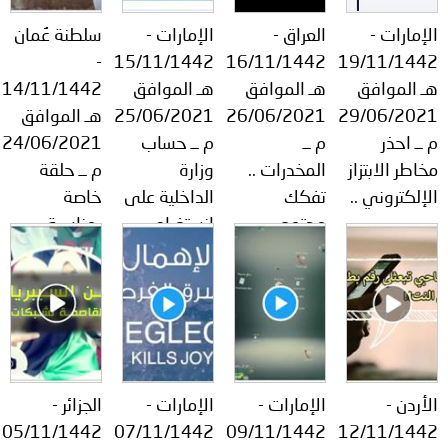
توعوية
إنجازات
الخدمات
الإمارات -
العراق -
الإمارات -
سلطنة عُمان
صور
الإلكترونية
-
15/11/1442
16/11/1442
19/11/1442
هـ الموافق
هـ الموافق
هـ الموافق
14/11/1442
مجلة
وفيديو
29/06/2021
26/06/2021
25/06/2021
هـ الموافق
م ــ احذر
م ــ
م ــ حساب
24/06/2021
أصداء
إعلانات
مخاطر الابتزاز
المخدرات ..
وزارة
م ــ حلقة
من
الأمانة
الإلكتروني ..
تفكك
الداخلية على
خاصة
مجتمعي ..
انستغرام
بمناسبة
نحن
اتصل
موت محتوم
ينشر فيديو
اليوم
..
للتوعية
العالمي
بنا
بعنوان رقمك
لمكافحة
هويتك ..
المخدرات ...
الأردن -
الإمارات -
الإمارات -
الجزائر -
05/11/1442
07/11/1442
09/11/1442
12/11/1442