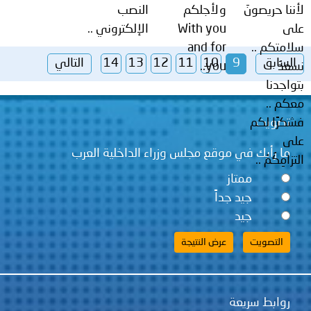
لأننا حريصونَ
ولأجلكم
النصب
على
With you
الإلكتروني ..
سلامتكم ..
and for
السابق
9
10
11
12
13
14
التالي
نسعدُ
you..
بتواجدنا
معكم ..
تصويت
فشكرًا لكم
على
ما رأيك في موقع مجلس وزراء الداخلية العرب
التزامِكُمْ ..
ممتاز
جيد جداً
جيد
روابط سريعة