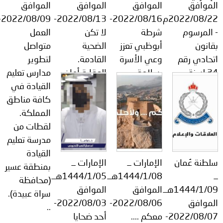
الموافق
الموافق
الموافق
الموافق
2022/08/22م
2022/08/16-
2022/08/13-
2022/08/09-
- المرسوم
شرطة
لا تكن
العمل
بقانون
أبوظبي تعزز
الضحية
متواصل
اتحادي رقم
وعي الأسرة
القادمة.
لتطوير
34 لسنة
بسلامة
الوقاية أمان
مدارس تعليم
2021 في
الأطفال في
..
القيادة في
شأن مكافحة
المركبات ..
كافة مناطق
الشائعات
المملكة.
والجرائم
لقطات من
الإلكترونية ..
مدرسة تعليم
القيادة
سلطنة عُمان
الإمارات ــ
الإمارات ــ
بمنطقة عسير
ــ
1444/1/08هــ
1444/1/05هــ
(محافظة
1444/1/09هــ
الموافق
الموافق
سراة عبيدة).
الموافق
2022/08/06-
2022/08/03-
..
2022/08/07-
معكم ....
أحد ضحايا