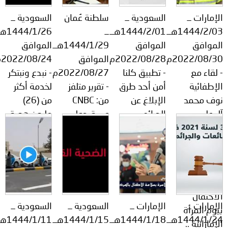
توعوية
إنجازات
الخدمات
الإمارات ــ
السعودية ــ
سلطنة عُمان
السعودية ــ
صور
الإلكترونية
1444/2/03هــ
1444/2/01هــ
ــ
1444/1/26هــ
الموافق
الموافق
1444/1/29هــ
الموافق
مجلة
وفيديو
2022/08/30م
2022/08/28م
الموافق
2022/08/24م
- لقاء مع
- تطبيق كلنا
2022/08/27م
- نبدع ونبتكر
أصداء
إعلانات
الإطفائية
أمن أحد طرق
- تقرير متلفز
لخدمة أكثر
من
الأمانة
نوف محمد
الإبلاغ عن
من: CNBC
من (26)
آل علي-
الجرائم
عربية حول
مليون هوية
نحن
اتصل
القيادة
المعلوماتية.
انخفاض
رقمية عبر
العامة
الوقاية أمان
الحوادث
منصة #أبشر..
بنا
للدفاع
..
المرورية إلى
المدني على
%60.
هامش
الاحتفال
الإمارات ــ
الإمارات ــ
السعودية ــ
السعودية ــ
بيوم المرأة
1444/1/24هــ
1444/1/18هــ
1444/1/15هــ
1444/1/11هــ
الإماراتية ..