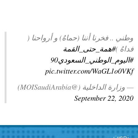
توعوية
إنجازات
الخدمات
صور
الإلكترونية
مجلة
وفيديو
وطني .. فخرنا أننا (حماهُ) و أرواحنا (
أصداء
إعلانات
فداهُ )
#همة_حتى_القمة
#اليوم_الوطني_السعودي90
من
الأمانة
pic.twitter.com/WaGL1o0VKf
نحن
اتصل
— وزارة الداخلية (@MOISaudiArabia)
بنا
September 22, 2020
تصويت