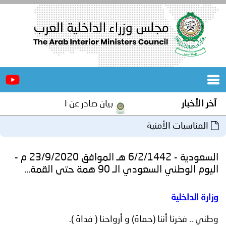
الرئيسية
عن
الأخبار
المجلس
آخر الأخبار
بيان صادر عن الأمانة العامة لمجلس 
المكاتب
المناسبات الأمنية
دورات
المتخصصة
السعودية - 6/2/1442 هـ الموافق 23/9/2020 م -
المجلس
مؤتمرات
اليوم الوطني السعودي الـ 90 همة حتى القمة...
و
جهود
وزارة الداخلية
و
برامج
اجتماعات
وطني .. فخرنا أننا (حماهُ) و أرواحنا ( فداهُ ).