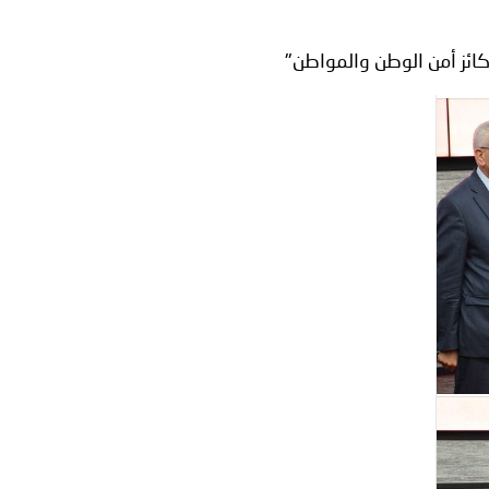
معي..
ركائز أمن الوطن والمواطن"
بوظبي تحذر من زيادة عدد الركاب في المركبات حفاظًا على سلامة
 أبوظبي تطلع وفد الشرطة الإيطالية على منظومتي التأهيل الشرطي
بوظبي تنظم حملة للتبرع بالدم في منطقة الظفرة تعزيزا للمسؤولية
ور المرسومين الأميريين معالي النائب الأول لرئيس مجلس الوزراء
أمن العام..