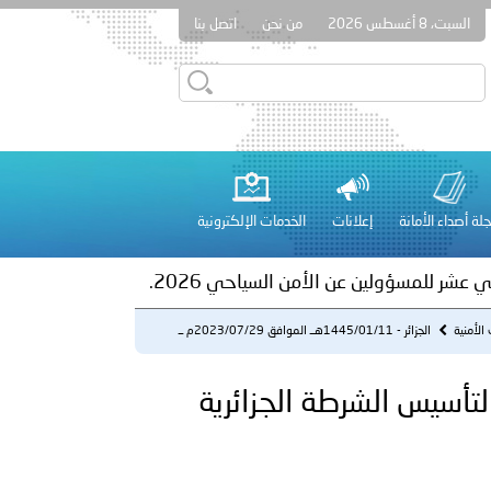
السبت، 8 أغسطس 2026
من نحن
اتصل بنا
ور المرسومين الأميريين معالي النائب الأول لرئيس مجلس الوزراء
أمن العام..
على الأعيان المدنية في مدينة نـجران
لة أصداء الأمانة
إعلانات
الخدمات الإلكترونية
 عشر للمسؤولين عن الأمن السياحي 2026.
 الأمنية
الجزائر - 1445/01/11هــ الموافق 2023/07/29م ــ
الذكرى الـ 6...
جزائر - 1445/01/11هــ الموافق 2023/07/29م ــ الذكرى الـ 61 لتأسيس الشرطة الجزائرية
لفلسطينية والكلية الدولية الجامعية للعلوم والصحة توقعان اتفاقية