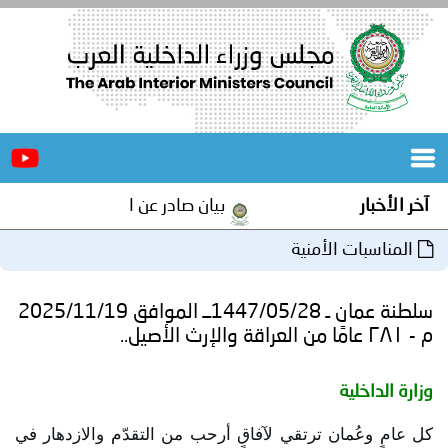
الرئيسية
عن
الأخبار
المجلس
آخر الأخبار
بيان صادر عن الأمانة العامة لمجلس 
المكاتب
المناسبات الأمنية
دورات
المتخصصة
سلطنة عمان ـ 1447/05/28ــ الموافق 2025/11/19
المجلس
مؤتمرات
م - ٢٨١ عامًا من العراقة والإرث الأصيل..
و
جهود
وزارة الداخلية
و
برامج
اجتماعات
كل عامٍ وعُمان ترتقي لآفاقٍ أرحب من التقدّم والازدهار في