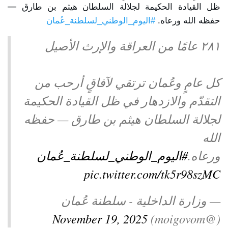
ظل القيادة الحكيمة لجلالة السلطان هيثم بن طارق —
توعوية
إنجازات
الخدمات
حفظه الله ورعاه.
#اليوم_الوطني_لسلطنة_عُمان
صور
الإلكترونية
٢٨١ عامًا من العراقة والإرث الأصيل
مجلة
وفيديو
أصداء
إعلانات
كل عامٍ وعُمان ترتقي لآفاقٍ أرحب من
التقدّم والازدهار في ظل القيادة الحكيمة
من
الأمانة
لجلالة السلطان هيثم بن طارق — حفظه
نحن
اتصل
الله
بنا
ورعاه.
#اليوم_الوطني_لسلطنة_عُمان
pic.twitter.com/tk5r98szMC
— وزارة الداخلية - سلطنة عُمان
November 19, 2025
(@moigovom)