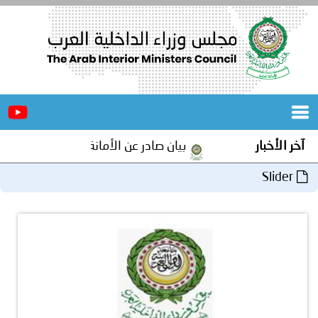
الرئيسية
عن
الأخبار
المجلس
آخر الأخبار
بيان صادر عن الأمانة العامة لمجلس وزراء الدا
المكاتب
Slider
دورات
المتخصصة
المجلس
مؤتمرات
و
جهود
و
برامج
اجتماعات