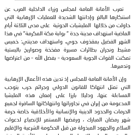
تعرب الأمانة العامة لمجلس وزراء الداخلية العرب عن
استنكارها البالغ وإدانتها الشديدة للعمليات الإرهابية التي
حاولت من خلالها المليشيات الحوثية على مدى الثلاثة أيام
الماضية استهداف مدينة جدة " بوابة مكة المكرمة" في هذا
الشهر الفضيل بمقذوف جوي، واستهداف مدينتي: خميس
مشيط ونجران بطائرات مسيرة مفخخة وصواريخ باليستية
تمكنت القوات الجوية السعودية – بفضل الله – من اعتراضها
وتدميرها.
وإن الأمانة العامة للمجلس إذ تدين هذه الأعمال الإرهابية
التي تمثل انتهاكا للقانون الدولي وجرائم حرب يتوجب
المساءلة عنها، ودليلا بارزا على إمعان هذه المليشيا
المدعومة من إيران في تجاوزاتها وانتهاكاتها السافرة لجميع
الحرمات والحدود الدينية والإنسانية والأخلاقية خاصة حرمة
شهر رمضان المبارك ، ورفضها المستمر للإنصياع لدعوات
السلام والجهود المبذولة من قبل الحكومة الشرعية والإقليم