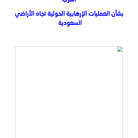
العرب
توعوية
إنجازات
الخدمات
بشأن العمليات الإرهابية الحوثية تجاه الأراضي
صور
الإلكترونية
السعودية
مجلة
وفيديو
أصداء
إعلانات
من
الأمانة
نحن
اتصل
بنا