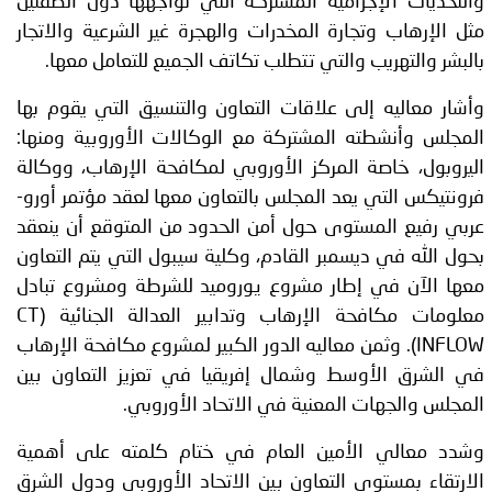
والتحديات الإجرامية المشتركة التي تواجهها دول الضفتين
مثل الإرهاب وتجارة المخدرات والهجرة غير الشرعية والاتجار
بالبشر والتهريب والتي تتطلب تكاتف الجميع للتعامل معها.
وأشار معاليه إلى علاقات التعاون والتنسيق التي يقوم بها
المجلس وأنشطته المشتركة مع الوكالات الأوروبية ومنها:
اليروبول، خاصة المركز الأوروبي لمكافحة الإرهاب، ووكالة
فرونتيكس التي يعد المجلس بالتعاون معها لعقد مؤتمر أورو-
عربي رفيع المستوى حول أمن الحدود من المتوقع أن ينعقد
بحول الله في ديسمبر القادم، وكلية سيبول التي يتم التعاون
معها الآن في إطار مشروع يوروميد للشرطة ومشروع تبادل
معلومات مكافحة الإرهاب وتدابير العدالة الجنائية (
CT
INFLOW
). وثمن معاليه الدور الكبير لمشروع مكافحة الإرهاب
في الشرق الأوسط وشمال إفريقيا في تعزيز التعاون بين
المجلس والجهات المعنية في الاتحاد الأوروبي.
وشدد معالي الأمين العام في ختام كلمته على أهمية
الارتقاء بمستوى التعاون بين الاتحاد الأوروبي ودول الشرق