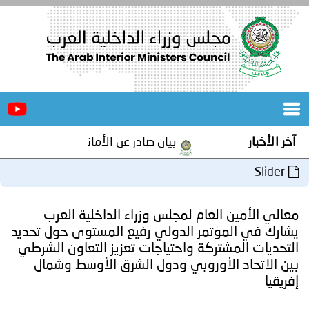
الرئيسية
عن
الأخبار
المجلس
آخر الأخبار
بيان صادر عن الأمانة العامة لمجلس وزراء 
المكاتب
Slider
دورات
المتخصصة
معالي الأمين العام لمجلس وزراء الداخلية العرب
المجلس
مؤتمرات
يشارك في المؤتمر الدولي رفيع المستوى حول تحديد
التحديات المشتركة واحتياجات تعزيز التعاون الشرطي
و
جهود
بين الاتحاد الأوروبي ودول الشرق الأوسط وشمال
إفريقيا
و
برامج
اجتماعات