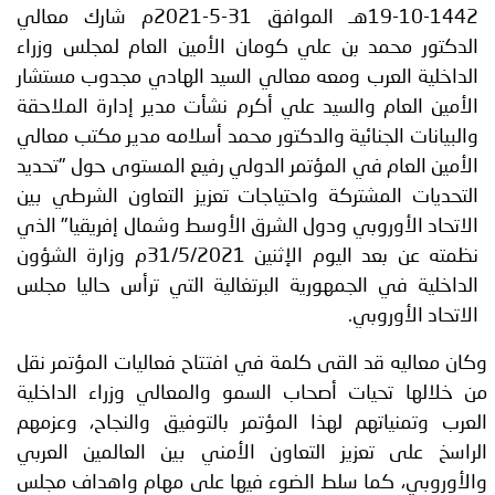
توعوية
إنجازات
الخدمات
19-10-1442هـ الموافق 31-5-2021م شارك معالي
الدكتور محمد بن علي كومان الأمين العام لمجلس وزراء
صور
الإلكترونية
الداخلية العرب ومعه معالي السيد الهادي مجدوب مستشار
الأمين العام والسيد علي أكرم نشأت مدير إدارة الملاحقة
مجلة
وفيديو
والبيانات الجنائية والدكتور محمد أسلامه مدير مكتب معالي
أصداء
إعلانات
الأمين العام في المؤتمر الدولي رفيع المستوى حول "تحديد
التحديات المشتركة واحتياجات تعزيز التعاون الشرطي بين
من
الأمانة
الاتحاد الأوروبي ودول الشرق الأوسط وشمال إفريقيا" الذي
نظمته عن بعد اليوم الإثنين 31/5/2021م وزارة الشؤون
نحن
اتصل
الداخلية في الجمهورية البرتغالية التي ترأس حاليا مجلس
بنا
الاتحاد الأوروبي.
وكان معاليه قد القى كلمة في افتتاح فعاليات المؤتمر نقل
من خلالها تحيات أصحاب السمو والمعالي وزراء الداخلية
العرب وتمنياتهم لهذا المؤتمر بالتوفيق والنجاح، وعزمهم
الراسخ على تعزيز التعاون الأمني بين العالمين العربي
والأوروبي، كما سلط الضوء فيها على مهام واهداف مجلس