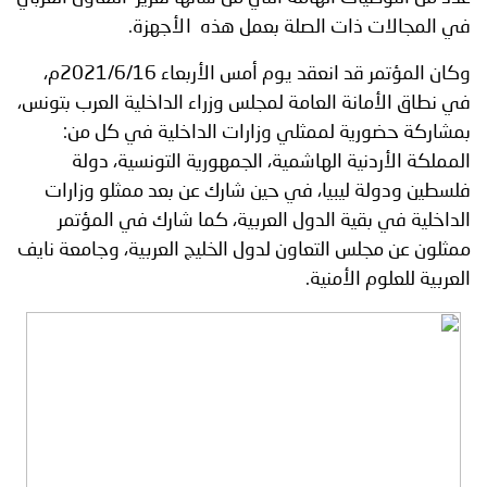
توعوية
إنجازات
الخدمات
في المجالات ذات الصلة بعمل هذه الأجهزة.
صور
الإلكترونية
وكان المؤتمر قد انعقد يوم أمس الأربعاء 2021/6/16م،
في نطاق الأمانة العامة لمجلس وزراء الداخلية العرب بتونس،
مجلة
وفيديو
بمشاركة حضورية لممثلي وزارات الداخلية في كل من:
أصداء
إعلانات
المملكة الأردنية الهاشمية، الجمهورية التونسية، دولة
فلسطين ودولة ليبيا، في حين شارك عن بعد ممثلو وزارات
من
الأمانة
الداخلية في بقية الدول العربية، كما شارك في المؤتمر
ممثلون عن مجلس التعاون لدول الخليج العربية، وجامعة نايف
نحن
اتصل
العربية للعلوم الأمنية.
بنا