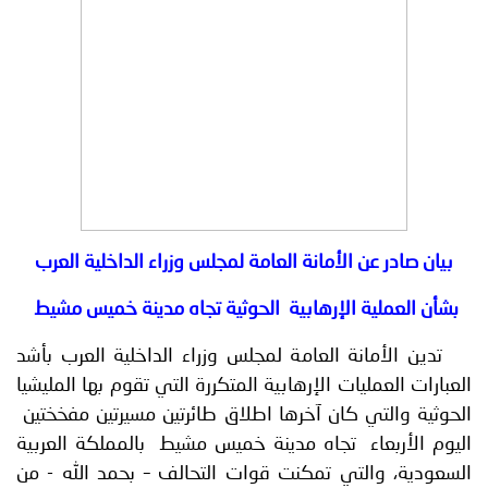
توعوية
إنجازات
الخدمات
صور
الإلكترونية
مجلة
وفيديو
أصداء
إعلانات
من
الأمانة
نحن
اتصل
بيان صادر عن الأمانة العامة لمجلس وزراء الداخلية العرب
بنا
بشأن العملية الإرهابية الحوثية تجاه مدينة خميس مشيط
تدين الأمانة العامة لمجلس وزراء الداخلية العرب بأشد
العبارات العمليات الإرهابية المتكررة التي تقوم بها المليشيا
الحوثية والتي كان آخرها اطلاق طائرتين مسيرتين مفخختين
اليوم الأربعاء تجاه مدينة خميس مشيط بالمملكة العربية
السعودية، والتي تمكنت قوات التحالف – بحمد الله - من