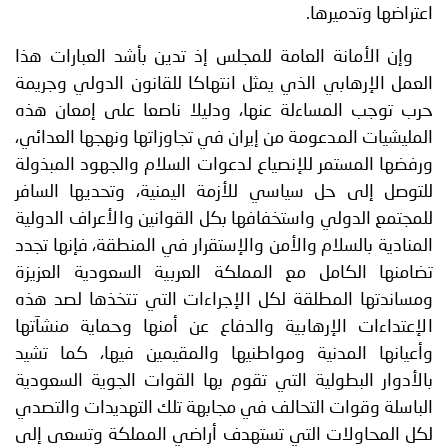
اعتراضها وتدميرها.
وإن الأمانة العامة للمجلس إذ تدين بأشد العبارات هذا
العمل الإرهابي الذي يمثل انتهاكا للقانون الدولي وجريمة
حرب توجب المساءلة عنها، ودليلا ناصعا على إمعان هذه
المليشيات المدعومة من إيران في تجاوزاتها ونهجها العدائي،
ورفضها المستمر للإنصياع لدعوات السلام والجهود المبذولة
للتوصل إلى حل سياسي للأزمة اليمنية، وتحديها السافر
للمجتمع الدولي واستخفافها بكل القوانين والأعراف الدولية
المنادية بالسلام والأمن والإستقرار في المنطقة، فإنها تجدد
تضامنها الكامل مع المملكة العربية السعودية العزيزة
ومساندتها المطلقة لكل الإجراءات التي تتخذها لصد هذه
الإعتداءات الإرهابية والدفاع عن أمنها وحماية منشآتها
وأعيانها المدنية ومواطنيها والمقيمين فيها، كما تشيد
بالأدوار البطولية التي تقوم بها القوات الجوية السعودية
الباسلة وقوات التحالف في مجابهة تلك التهديدات والتصدي
لكل المحاولات التي تستهدف أراضي المملكة وتسعى إلى