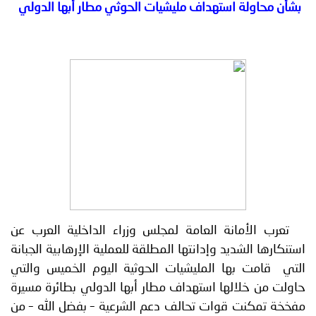
بشأن محاولة استهداف مليشيات الحوثي مطار أبها الدولي
توعوية
إنجازات
الخدمات
صور
الإلكترونية
مجلة
وفيديو
أصداء
إعلانات
من
الأمانة
نحن
اتصل
بنا
تعرب الأمانة العامة لمجلس وزراء الداخلية العرب عن
استنكارها الشديد وإدانتها المطلقة للعملية الإرهابية الجبانة
التي قامت بها المليشيات الحوثية اليوم الخميس والتي
حاولت من خلالها استهداف مطار أبها الدولي بطائرة مسيرة
مفخخة تمكنت قوات تحالف دعم الشرعية – بفضل الله – من