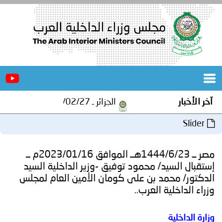
الرئيسية
عن
الأخبار
المجلس
آخر الأخبار
الجزائر ـ 1448/02/27هـ ــ الموافق 2026/08/10 م - مصالح أمن ولاية المنيعة تستقبل أشبال الهلال الاحمر الجزائري بالمنيعة..
المكاتب
Slider
دورات
المتخصصة
مصر ــ 1444/6/23هــ الموافق 2023/01/16م ــ
المجلس
مؤتمرات
إستقبال السيد/ محمود توفيق -وزير الداخلية السيد
الدكتور/ محمد بن على كومان الأمين العام لمجلس
و
جهود
وزراء الداخلية العرب..
و
برامج
اجتماعات
وزارة الداخلية