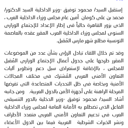
توعوية
إنجازات
الخدمات
إستقبل السيد/ محمود توفيق -وزير الداخلية السيد الدكتور/
صور
الإلكترونية
محمد بن على كومان أمين عام مجلس وزراء الداخلية العرب ،
الذى يزور القاهرة حالياً فى إطار الإعداد للإجتماع الوزارى
مجلة
وفيديو
السنوى لمجلس وزراء الداخلية العرب المقرر عقده بالعاصمة
التونسية مطلع شهر مارس المُقبل.
أصداء
إعلانات
وقد تم خلال اللقاء تبادل الرؤى بشأن عدد من الموضوعات
من
الأمانة
المقرر طرحها على جدول أعمال الإجتماع الوزارى المُقبل
نحن
اتصل
للمجلس ، بالإضافة لإستعراض سبل دعم وتطوير آليات
التعاون الأمنى العربى المُشترك فى مختلف المجالات
بنا
الأمنية وبخاصة فى ظل التحديات المتصاعدة التى تفرضها
المرحلة الراهنة على أجهزة الأمن بالدول العربية. ومن جانبه
أشاد السيد/ محمود توفيق -وزير الدخلية بالدور التنسيقى
الفاعل الذى تضطلع به الأمانة العامة لمجلس وزراء الداخلية
العرب فى تدعيم التعاون الأمنى العربى متعدد الأطراف
ونشر الخبرات الشرطية العربية فيما بين الدول الأعضاء