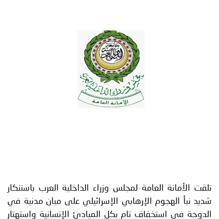
توعوية
إنجازات
الخدمات
صور
الإلكترونية
مجلة
وفيديو
أصداء
إعلانات
من
الأمانة
نحن
اتصل
بنا
تلقت الأمانة العامة لمجلس وزراء الداخلية العرب باستنكار
شديد نبأ الهجوم الإرهابي الإسرائيلي على مبان مدنية في
الدوحة في استخفاف تام بكل المبادئ الإنسانية واستهتار