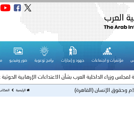
الإمارات ـ 1448/02/22هـ ــ الموافق 2026/08/05 م - شرطة أ
س
مؤتمرات و اجتماعات
جهود و إنجازات
برامج توعوية
صور وفيديو
مج
ة لمجلس وزراء الداخلية العرب بشأن الاستهداف الإيراني لسفينة إما
ة لمجلس وزراء الداخلية العرب بشأن الاعتداءات الإرهابية الحوثية 
لام وحقوق الإنسان (القاهرة)
الرئيسية
المكات
ة لمجلس وزراء الداخلية العرب بمناسبة اختتام المؤتمر العربي الثاني
عداد مشروع قانون عربي استرشادي لحماية الآثار والتراث الوطني
اني عشر للمسؤولين عن الأمن السياحي