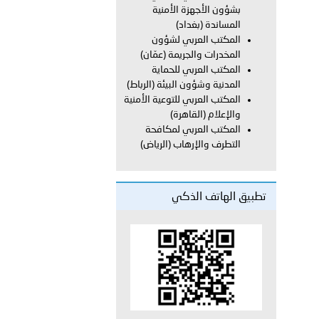
بشؤون الأجهزة الأمنية
المساندة (بغداد)
المكتب العربي لشؤون
المخدرات والجريمة (عمّان)
لفلسطينية والكلية الدولية الجامعية للعلوم والصحة توقعان اتفاقية
المكتب العربي للحماية
المدنية وشؤون البيئة (الرباط)
معي..
المكتب العربي للتوعية الأمنية
والإعلام (القاهرة)
بوظبي تحذر من زيادة عدد الركاب في المركبات حفاظًا على سلامة
المكتب العربي لمكافحة
التطرف والإرهاب (الرياض)
 أبوظبي تطلع وفد الشرطة الإيطالية على منظومتي التأهيل الشرطي
تطبيق الهاتف الذكي
بوظبي تنظم حملة للتبرع بالدم في منطقة الظفرة تعزيزا للمسؤولية