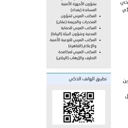
يخي
بشؤون الأجهزة الأمنية
لمختلف مراحله منذ إنشائه في نطاق الأمانة العامة لجامعة الدول العربية في شهر سبتمر/أيلول عام 1950م،
المساندة (بغداد)
معي..
المكتب العربي لشؤون
المخدرات والجريمة (عمّان)
بوظبي تحذر من زيادة عدد الركاب في المركبات حفاظًا على سلامة
المكتب العربي للحماية
المدنية وشؤون البيئة (الرباط)
المكتب العربي للتوعية الأمنية
والإعلام (القاهرة)
 أبوظبي تطلع وفد الشرطة الإيطالية على منظومتي التأهيل الشرطي
المكتب العربي لمكافحة
التطرف والإرهاب (الرياض)
بوظبي تنظم حملة للتبرع بالدم في منطقة الظفرة تعزيزا للمسؤولية
تطبيق الهاتف الذكي
والعشرين
ل
ور المرسومين الأميريين معالي النائب الأول لرئيس مجلس الوزراء
أمن العام..