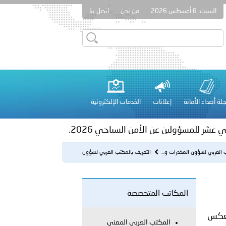
السبت، 8 أغسطس 2026
من نحن
اتصل بنا
ور المرسومين الأميريين معالي النائب الأول لرئيس مجلس الوزراء
أمن العام..
على الأعيان المدنية في مدينة نـجران
لة أصداء الأمانة
إعلانات
الخدمات الإلكترونية
 عشر للمسؤولين عن الأمن السياحي 2026.
 العربي لشؤون المخدرات و...
التعريف بالمكتب العربي لشؤون
المخدرات والجريمة
المكاتب المتخصصة
يعكس
لفلسطينية والكلية الدولية الجامعية للعلوم والصحة توقعان اتفاقية
المكتب العربي المعني