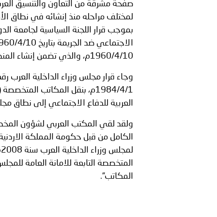
صفحة مشرقة من التعاون والتنسيق العر
توعوية
إنجازات
الخدمات
تفاهم لتعزيز التعاون المش
صور
الإلكترونية
مجلة
وفيديو
1960/4/10م، والذي تضمن إنشاء المنظمة العربية للدفاع الاجتماعي ضد الجريمة.
الجميع..
أصداء
إعلانات
1984/4/1م، بنقل المكاتب المت
من
الأمانة
العربية للدفاع الاجتماعي إلى نطاق مجلس وزراء
والمدينة الآمنة..
نحن
اتصل
ولقد لقي المكتب العربي لشؤون المخدرات
بنا
ل
المجتمعية..
المتخصصة التابعة للامانة العامة للمجل
المكاتب”.
ووزير الداخلية يصدر قراراً