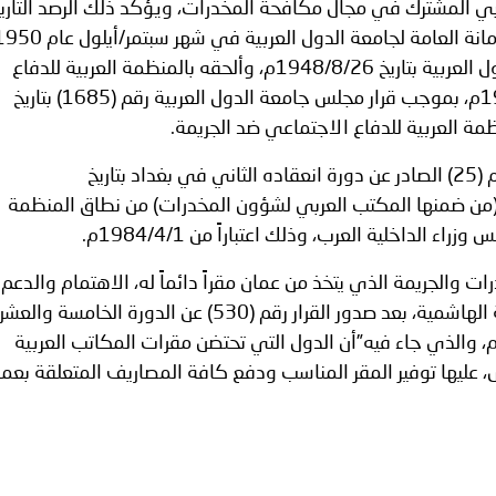
بي المشترك في مجال مكافحة المخدرات، ويؤكد ذلك الرصد التار
ترك في المجالات الأكاديمية والتدريبية، والتوعية والإرشاد المجت
بموجب قرار اللجنة السياسية لجامعة الدول العربية بتاريخ 1948/8/26م، وألحقه بالمنظمة العربية للدفاع
الإمارات ـ 1448/02/22هـ ــ الموافق 2026/08/05 م - شرطة أ
الاجتماعي ضد الجريمة بتاريخ 1960/4/10م، بموجب قرار مجلس جامعة الدول العربية رقم (1685) بتاريخ
وجاء قرار مجلس وزراء الداخلية العرب رقم (25) الصادر عن دورة انعقاده الثاني في بغداد بتاريخ
الإمارات ـ 1448/02/22هـ ــ الموافق 2026/08/05 م - شرطة
خصصة (من ضمنها المكتب العربي لشؤون المخدرات) من نطاق المنظمة
 الداخلية العرب، وذلك اعتباراً من 1984/4/1م.
 والجريمة الذي يتخذ من عمان مقراً دائماً له، الاهتمام والدعم
الإمارات ـ 1448/02/22هـ ــ الموافق 2026/08/05 م - شرطة أ
الكامل من قبل حكومة المملكة الاردنية الهاشمية، بعد صدور القرار رقم (530) عن الدورة الخامسة 
مجلس وزراء الداخلية العرب سنة 2008م، والذي جاء فيه”أن الدول التي تحتضن مقرات المكاتب العربية
س، عليها توفير المقر المناسب ودفع كافة المصاريف المتعلقة بعم
الكويت ـ 1448/02/22هـ ــ الموافق 2026/08/05 م - بمناسبة صد
 وزارياً بتعيين اللواء حمد أحمد المنيفي وكيل وزارة مساعد لشؤون ال