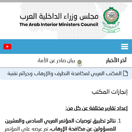
الرئيسية
عن
الأخبار
المجلس
آخر الأخبار
بيان صادر عن الأمانة العامة لمجلس وزراء ا
المكاتب
المكتب العربي لمكافحة التطرف والإرهاب وجرائم تقنية
دورات
المتخصصة
المعلومات (الرياض)
إنجازات المكتب
المجلس
مؤتمرات
إعداد تقارير مختلفة عن كل من:
و
جهود
نتائج تطبيق توصيات المؤتمر العربي
السادس
والعشرين
و
برامج
اجتماعات
للمسؤولين عن مكافحة الإرهاب،
تم عرضه على المؤتمر