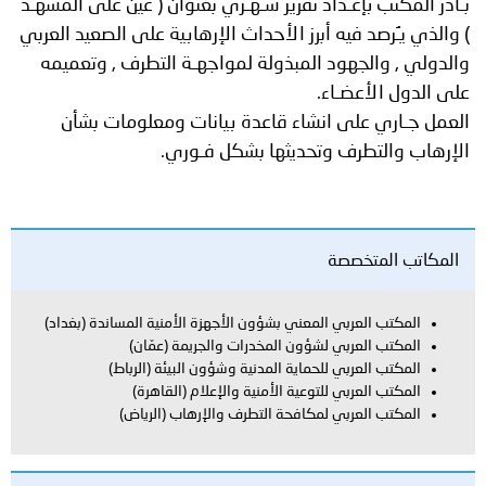
بـادر المكتب بإعـداد تقرير شـهـري بعنوان ( عينُ على المشهـد
) والذي يـُرصد فيه أبرز الأحداث الإرهابية على الصعيد العربي
والدولي , والجهود المبذولة لمواجهـة التطرف , وتعميمه
على الدول الأعضـاء.
العمل جـاري على انشاء قاعدة بيانات ومعلومات بشأن
الإرهاب والتطرف وتحديثها بشكل فـوري.
المكاتب المتخصصة
المكتب العربي المعني بشؤون الأجهزة الأمنية المساندة (بغداد)
المكتب العربي لشؤون المخدرات والجريمة (عمّان)
المكتب العربي للحماية المدنية وشؤون البيئة (الرباط)
المكتب العربي للتوعية الأمنية والإعلام (القاهرة)
المكتب العربي لمكافحة التطرف والإرهاب (الرياض)