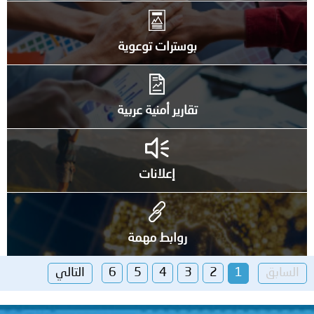
بوسترات توعوية
تقارير أمنية عربية
إعلانات
روابط مهمة
السابق
1
2
3
4
5
6
التالي