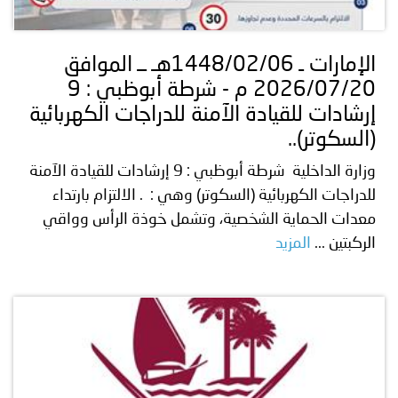
توعوية
إنجازات
الخدمات
صور
الإلكترونية
الإمارات ـ 1448/02/06هـ ــ الموافق
2026/07/20 م - شرطة أبوظبي : 9
مجلة
وفيديو
إرشادات للقيادة الآمنة للدراجات الكهربائية
أصداء
إعلانات
(السكوتر)..
وزارة الداخلية شرطة أبوظبي : 9 إرشادات للقيادة الآمنة
من
الأمانة
للدراجات الكهربائية (السكوتر) وهي : . الالتزام بارتداء
نحن
اتصل
معدات الحماية الشخصية، وتشمل خوذة الرأس وواقي
الركبتين ...
المزيد
بنا