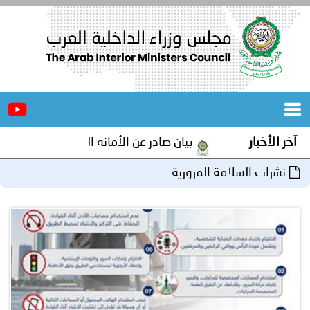
الرئيسية
عن
الأخبار
المجلس
آخر الأخبار
بيان صادر عن الأمانة العامة لمجلس وزراء الداخلية
المكاتب
نشرات السلامة المرورية
دورات
المتخصصة
المجلس
مؤتمرات
و
جهود
و
برامج
اجتماعات