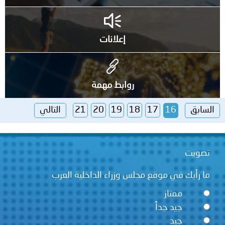
إعلانات
روابط مهمة
السابق
16
17
18
19
20
21
التالي
تصويت
ما رأيك في موقع مجلس وزراء الداخلية العرب
ممتاز
جيد جداً
جيد