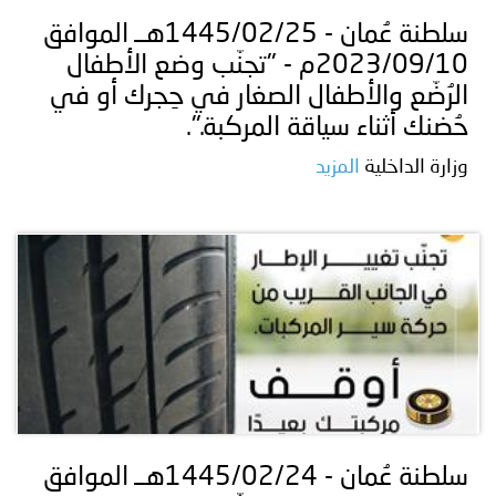
سلطنة عُمان - 1445/02/25هــ الموافق
2023/09/10م - "تجنّب وضع الأطفال
الرُضّع والأطفال الصغار في حِجرك أو في
حُضنك أثناء سياقة المركبة.".
وزارة الداخلية
المزيد
سلطنة عُمان - 1445/02/24هــ الموافق