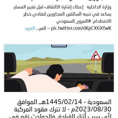
وزارة الداخلية إعطاء إشارة الالتفاف قبل تغيير المسار،
يساعد في تنبيه السائقين المجاورين لتفادي خطر
الاصطدام. #المرور_السعودي
pic.twitter.com/dKpCX6XfwK — المر...
المزيد
السعودية - 1445/02/14هــ الموافق
2023/08/30م - لا تترك مقود المركبة
لأي سبب أثناء القيادة، فالحوادث تقع في