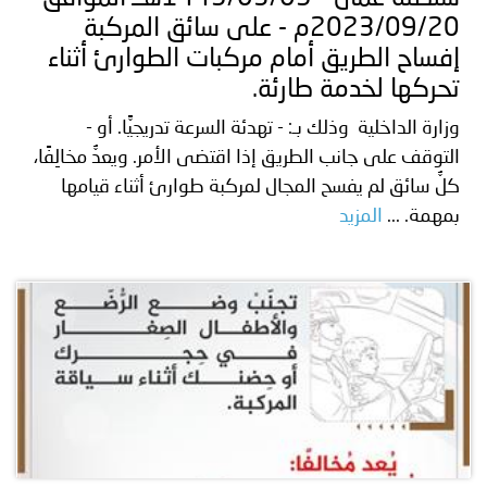
2023/09/20م - على سائق المركبة
إفساح الطريق أمام مركبات الطوارئ أثناء
تحركها لخدمة طارئة.
وزارة الداخلية وذلك بـ: - تهدئة السرعة تدريجيًّا. أو -
التوقف على جانب الطريق إذا اقتضى الأمر. ويعدُّ مخالِفًا،
كلُّ سائق لم يفسح المجال لمركبة طوارئ أثناء قيامها
بمهمة. ...
المزيد