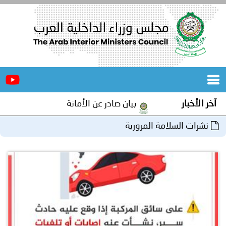
الرئيسية
عن
الأخبار
المجلس
آخر الأخبار
بيان صادر عن الأمانة العامة لمجلس وزراء الداخلي
المكاتب
نشرات السلامة المرورية
دورات
المتخصصة
المجلس
مؤتمرات
و
جهود
و
برامج
اجتماعات