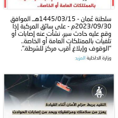
توعوية
إنجازات
الخدمات
صور
الإلكترونية
سلطنة عُمان - 1445/03/15هــ الموافق
2023/09/30م - على سائق المركبة إذا
مجلة
وفيديو
وقع عليه حادث سير، نشأت عنه إصابات أو
أصداء
إعلانات
تلفيات بالممتلكات العامة أو الخاصة..
"الوقوف وإبلاغ أقرب مركز للشرطة.".
من
الأمانة
وزارة الداخلية
المزيد
نحن
اتصل
بنا