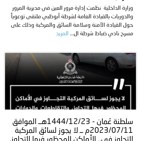
وزارة الداخلية نظمت إدارة مرور العين في مديرية المرور
والدوريات بالقيادة العامة لشرطة أبوظبي ملتقى توعوياً
حول القيادة الآمنة وسلامة السائق والمركبة وذلك على
مسرح نادي ضباط شرطة ال...
المزيد
سلطنة عُمان - 1444/12/23هــ الموافق
2023/07/11م ــ لا يجوز لسائق المركبة
التجاوز في.. الأماكن المحظور فيها التجاوز.