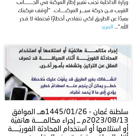
وزارة الداخلية تجنّب تغيير إطار المركبة في الجـــــــانب
القريب مــن حركة سيـــر المركبــــات. "أوقف مركبتك
بعيدًا عن الطريق لكي تتفادى أخطارًا مُحتملة لا قـدر
اللّه."...
المزيد
سلطنة عُمان - 1445/01/26هــ الموافق
2023/08/13م ــ إجراء مكالمـــــة هاتفيّة
أو استلامها أو استخدام المحادثة الفوريّـــــة