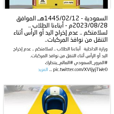
توعوية
إنجازات
الخدمات
صور
الإلكترونية
السعودية - 1445/02/12هــ الموافق
2023/08/28م - أبناءنا الطلاب ..
مجلة
وفيديو
لسلامتكم .. عدم إخراج اليد أو الرأس أثناء
أصداء
إعلانات
التنقل من نوافذ المركبات..
وزارة الداخلية أبناءنا الطلاب .. لسلامتكم .. عدم إخراج
من
الأمانة
اليد أو الرأس أثناء التنقل من نوافذ المركبات.
نحن
اتصل
#المرور_السعودي #العالم_ينتظرك
pic.twitter.com/XVIjyjTWe0 ...
المزيد
بنا