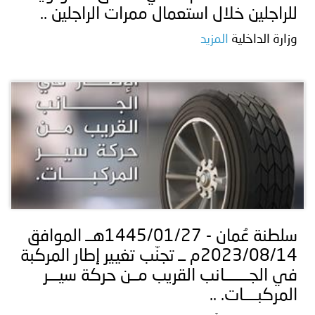
للراجلين خلال استعمال ممرات الراجلين ..
وزارة الداخلية
المزيد
سلطنة عُمان - 1445/01/27هــ الموافق
2023/08/14م ــ تجنّب تغيير إطار المركبة
في الجـــــــانب القريب مــن حركة سيـــر
المركبــــات. ..