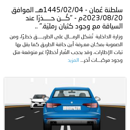
سلطنة عُمان - 1445/02/04هــ الموافق
2023/08/20م - "كُـــن حـــــذرًا عند
السياقة مع وجود كثبان رمليّة." ..
وزارة الداخلية تُشكل الرمـــال على الطريـــــق خطـرًا، ومن
الصعوبة بمكـان معـرفة أين حافة الطريق كما يقل بها
ثبات الإطارات، وقد يحجب الغُبار أخطارًا غير متوقعة مثل
وجود مركبـــات أخر...
المزيد