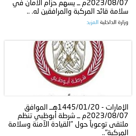
2023/08/07م ــ يسهم حزام الأمان في
سلامة قائد المركبة والمرافقين له. ..
وزارة الداخلية
المزيد
الإمارات - 1445/01/20هــ الموافق
2023/08/07م ــ شرطة أبوظبي تنظم
ملتقى توعوياً حول "القيادة الآمنة وسلامة
المركبة"..