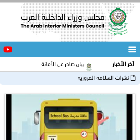
الرئيسية
عن
الأخبار
المجلس
آخر الأخبار
بيان صادر عن الأمانة العامة لمجلس وزراء الداخل
المكاتب
نشرات السلامة المرورية
دورات
المتخصصة
المجلس
مؤتمرات
و
جهود
و
برامج
اجتماعات