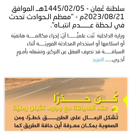
سلطنة عُمان - 1445/02/05هــ الموافق
2023/08/21م - "معظم الـحوادث تحدث
في لـحظة عـــــــدم انتبــاه".
وزارة الداخلية ثَبَت علميًّـــــــا أنّ: إجراء مكالمـــــة هاتفيّة
أو استلامها أو استخدام المحادثة الفوريّـــــة أثناء
السياقــــــة قد تصرف العقل عن التركيز، وتشغله بأمـورٍ
أخـرى......
المزيد