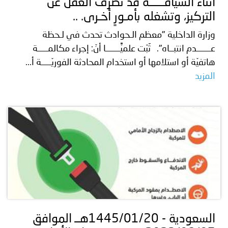
أثناء السياقــــــة قد تصرف العقل عن
التركيز، وتشغله بأمـورٍ أخـرى. ..
وزارة الداخلية "معظم الـحوادث تحدث في لـحظة
عـــــــدم انتبــاه". ثَبَت علميًّـــــــا أنّ: إجراء مكالمـــــة
هاتفيّة أو استلامها أو استخدام المحادثة الفوريّـــــة أ...
المزيد
السعودية - 1445/01/20هــ الموافق