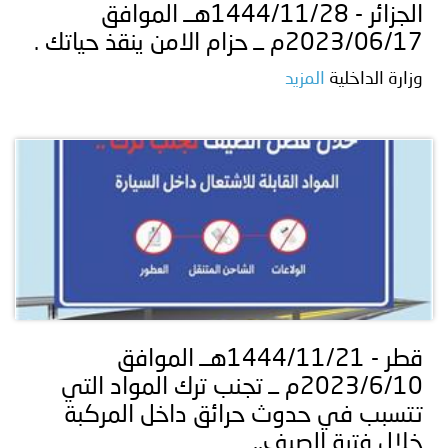
الجزائر - 1444/11/28هــ الموافق
2023/06/17م ــ حزام الامن ينقذ حياتك .
وزارة الداخلية
المزيد
قطر - 1444/11/21هــ الموافق
2023/6/10م ــ تجنب ترك المواد التي
تتسبب في حدوث حرائق داخل المركبة
خلال فترة الصيف..