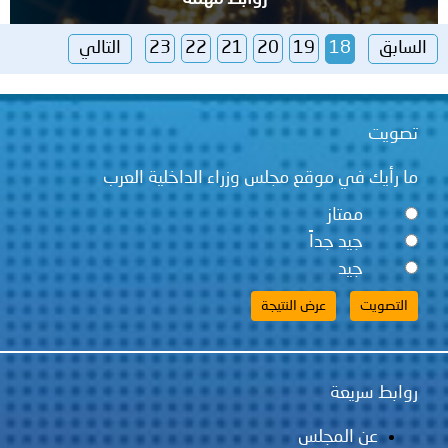
السابق
18
19
20
21
22
23
التالي
تصويت
ما رأيك في موقع مجلس وزراء الداخلية العرب
ممتاز
جيد جداً
جيد
روابط سريعة
عن المجلس