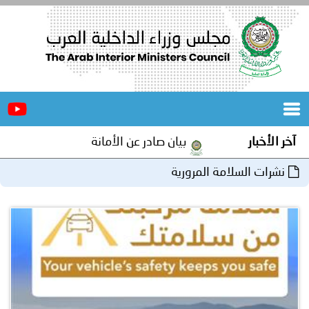
الرئيسية
عن
الأخبار
المجلس
آخر الأخبار
بيان صادر عن الأمانة العامة لمجلس وزراء الداخلي
المكاتب
نشرات السلامة المرورية
دورات
المتخصصة
المجلس
مؤتمرات
و
جهود
و
برامج
اجتماعات