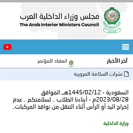
الرئيسية
عن
الأخبار
المجلس
آخر الأخبار
انعقاد المؤتمر العربي الثاني عشر
المكاتب
نشرات السلامة المرورية
دورات
المتخصصة
السعودية - 1445/02/12هــ الموافق
المجلس
مؤتمرات
2023/08/28م - أبناءنا الطلاب .. لسلامتكم .. عدم
إخراج اليد أو الرأس أثناء التنقل من نوافذ المركبات..
و
جهود
و
برامج
اجتماعات
وزارة الداخلية