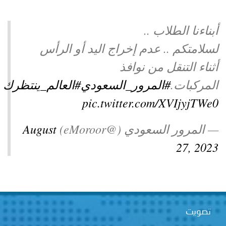
توعوية
إنجازات
الخدمات
أبناءنا الطلاب ..
صور
الإلكترونية
لسلامتكم .. عدم إخراج اليد أو الرأس
مجلة
وفيديو
أثناء التنقل من نوافذ
أصداء
إعلانات
المركبات.
#المرور_السعودي
#العالم_ينتظرك
من
الأمانة
pic.twitter.com/XVIjyjTWe0
نحن
اتصل
— المرور السعودي (@eMoroor)
August
بنا
27, 2023
تصويت