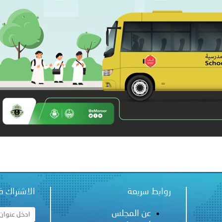
ير الشرعيين..
سلطنة عُمان ـ 1448/02/21هـ ــ الموافق 2026/08/04 م - 
اني عشر للمسؤولين عن الأمن السياحي
روابط سريعة
الاشتراك ف
عن المجلس