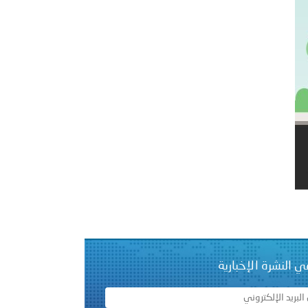
دفعة جديدة من حماة الحق وحراس المبادئ تلتحق بشرطة عُمان
ي النشرة الإخبارية