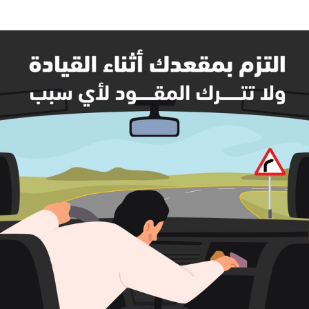
الإمارات ـ 1448/02/22هـ ــ الموافق 2026/08/05 م - شرطة
الإمارات ـ 1448/02/22هـ ــ الموافق 2026/08/05 م - شرطة أ
الكويت ـ 1448/02/22هـ ــ الموافق 2026/08/05 م - بمناسبة صد
 وزارياً بتعيين اللواء حمد أحمد المنيفي وكيل وزارة مساعد لشؤون ال
قـطـر ـ 1448/02/21هـ ــ الموافق 2026/08/04 م - مشاركة دولة 
 لدول الخليج العربية..