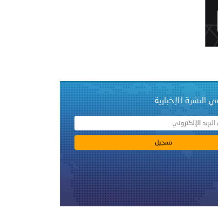
طلق مخيمًا صيفيًا في أريحا وتنفذ محاضرة توعوية للأطفال في رام
ي النشرة الإخبارية