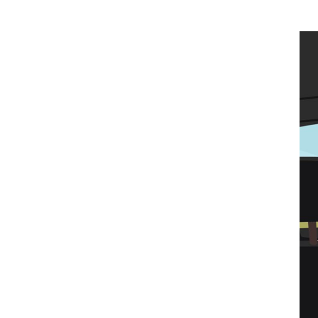
 أبوظبي تطلع وفد الشرطة الإيطالية على منظومتي التأهيل الشرطي
بوظبي تنظم حملة للتبرع بالدم في منطقة الظفرة تعزيزا للمسؤولية
ور المرسومين الأميريين معالي النائب الأول لرئيس مجلس الوزراء
أمن العام..
قطر في أعمال الاجتماع الثالث عشر للجنة رؤساء الاتحادات الرياضية