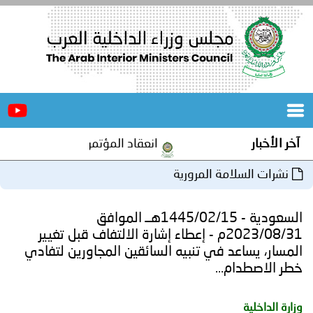
الرئيسية
عن
الأخبار
المجلس
آخر الأخبار
انعقاد المؤتمر العربي الثاني عشر
المكاتب
نشرات السلامة المرورية
دورات
المتخصصة
السعودية - 1445/02/15هــ الموافق
المجلس
مؤتمرات
2023/08/31م - إعطاء إشارة الالتفاف قبل تغيير
المسار، يساعد في تنبيه السائقين المجاورين لتفادي
و
جهود
خطر الاصطدام...
و
برامج
اجتماعات
وزارة الداخلية