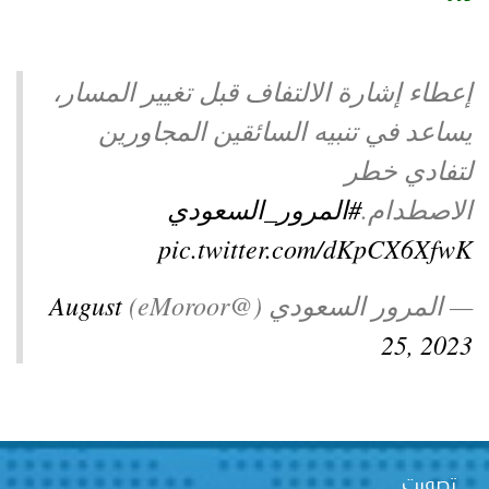
توعوية
إنجازات
الخدمات
صور
الإلكترونية
إعطاء إشارة الالتفاف قبل تغيير المسار،
مجلة
وفيديو
يساعد في تنبيه السائقين المجاورين
لتفادي خطر
أصداء
إعلانات
الاصطدام.
#المرور_السعودي
من
الأمانة
pic.twitter.com/dKpCX6XfwK
نحن
اتصل
— المرور السعودي (@eMoroor)
August
بنا
25, 2023
تصويت