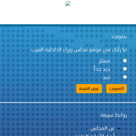
توعوية
إنجازات
الخدمات
صور
الإلكترونية
مجلة
وفيديو
تصويت
أصداء
إعلانات
ما رأيك في موقع مجلس وزراء الداخلية العرب
من
الأمانة
ممتاز
جيد جداً
نحن
اتصل
جيد
بنا
روابط سريعة
عن المجلس