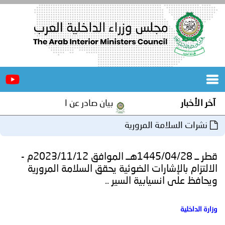
الرئيسية
عن
الأخبار
المجلس
آخر الأخبار
بيان صادر عن الأمانة العامة لمجلس 
المكاتب
نشرات السلامة المرورية
دورات
المتخصصة
قطر ــ 1445/04/28هــ الموافق 2023/11/12م -
المجلس
مؤتمرات
الالتزام بالإشارات الضوئية يحقق السلامة المرورية
ويحافظ على انسيابية السير ..
و
جهود
و
برامج
اجتماعات
وزارة الداخلية