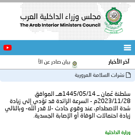
الرئيسية
عن
الأخبار
المجلس
آخر الأخبار
بيان صادر عن الأمانة العامة لمجلس وز
المكاتب
نشرات السلامة المرورية
دورات
المتخصصة
سلطنة عُمان ــ 1445/05/14هــ الموافق
المجلس
مؤتمرات
2023/11/28م - السرعة الزائدة قد تؤدي إلى زيادة
شدة الاصطدام، عند وقوع حادث -لا قدر اللّه- وبالتالي
و
جهود
زيادة احتمالات الوفاة أو الإصابة الجسدية.
و
برامج
اجتماعات
وزارة الداخلية