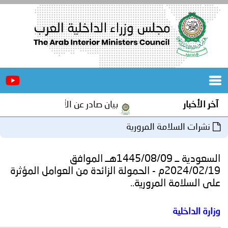
الرئيسية
عن
الأخبار
المجلس
بار
بيان صادر عن الأمانة العامة لمجلس وزراء الدا
المكاتب
 السلامة المرورية
دورات
المتخصصة
السعودية ــ 1445/08/09هــ الموافق
المجلس
مؤتمرات
2024/02/19م - الحمولة الزائدة من العوامل المؤثرة
لامة المرورية..
و
جهود
داخلية
و
برامج
اجتماعات