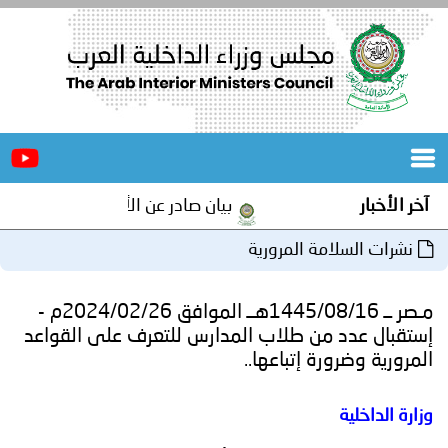
الرئيسية
عن
الأخبار
المجلس
آخر الأخبار
بيان صادر عن الأمانة العامة لمجلس و
المكاتب
نشرات السلامة المرورية
دورات
المتخصصة
مـصر ــ 1445/08/16هــ الموافق 2024/02/26م -
المجلس
مؤتمرات
إستقبال عدد من طلاب المدارس للتعرف على القواعد
المرورية وضرورة إتباعها..
و
جهود
وزارة الداخلية
و
برامج
اجتماعات