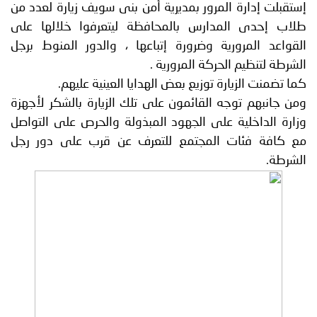
إستقبلت إدارة المرور بمديرية أمن بنى سويف زيارة لعدد من
توعوية
إنجازات
الخدمات
طلاب إحدى المدارس بالمحافظة ليتعرفوا خلالها على
صور
الإلكترونية
القواعد المرورية وضرورة إتباعها ، والدور المنوط برجل
الشرطة لتنظيم الحركة المرورية .
مجلة
وفيديو
كما تضمنت الزيارة توزيع بعض الهدايا العينية عليهم.
ومن جانبهم توجه القائمون على تلك الزيارة بالشكر لأجهزة
أصداء
إعلانات
وزارة الداخلية على الجهود المبذولة والحرص على التواصل
من
الأمانة
مع كافة فئات المجتمع للتعرف عن قرب على دور رجل
الشرطة.
نحن
اتصل
بنا