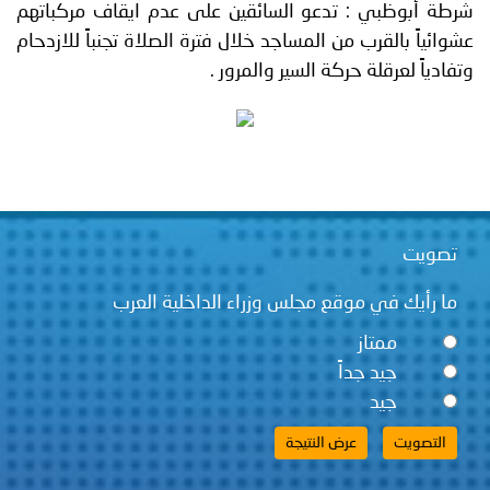
شرطة أبوظبي : تدعو السائقين على عدم ايقاف مركباتهم
توعوية
إنجازات
الخدمات
عشوائياً بالقرب من المساجد خلال فترة الصلاة تجنباً للازدحام
صور
الإلكترونية
وتفادياً لعرقلة حركة السير والمرور .
مجلة
وفيديو
أصداء
إعلانات
من
الأمانة
تصويت
نحن
اتصل
ما رأيك في موقع مجلس وزراء الداخلية العرب
بنا
ممتاز
جيد جداً
جيد