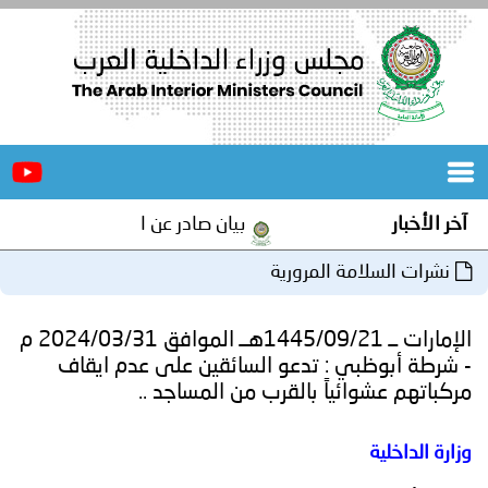
الرئيسية
عن
الأخبار
المجلس
آخر الأخبار
بيان صادر عن الأمانة العامة لمجلس
المكاتب
نشرات السلامة المرورية
دورات
المتخصصة
الإمارات ــ 1445/09/21هــ الموافق 2024/03/31 م
المجلس
مؤتمرات
- شرطة أبوظبي : تدعو السائقين على عدم ايقاف
مركباتهم عشوائياً بالقرب من المساجد ..
و
جهود
وزارة الداخلية
و
برامج
اجتماعات