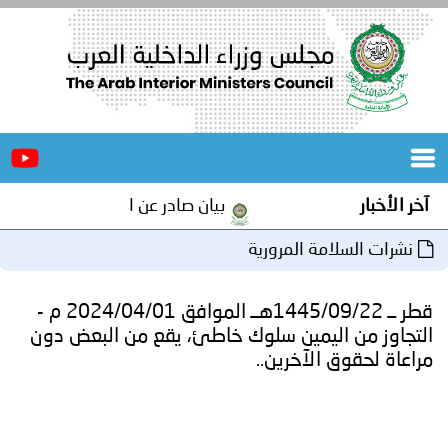
الرئيسية
عن
الأخبار
المجلس
آخر الأخبار
بيان صادر عن الأمانة العامة لمجلس 
المكاتب
نشرات السلامة المرورية
دورات
المتخصصة
قطر ــ 1445/09/22هــ الموافق 2024/04/01 م -
المجلس
مؤتمرات
التجاوز من اليمين سلوك خاطئ، يقع من البعض دون
مراعاة لحقوق الآخرين..
و
جهود
و
برامج
اجتماعات