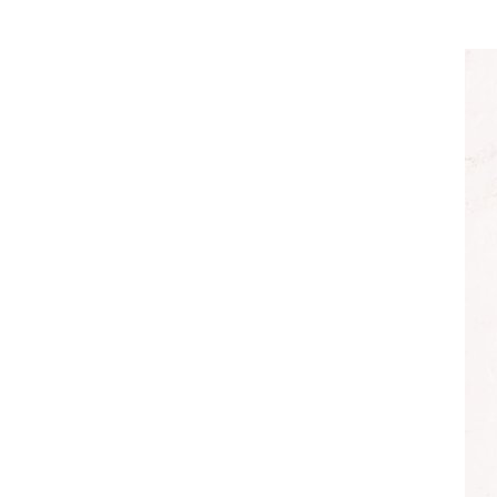
معي..
بوظبي تحذر من زيادة عدد الركاب في المركبات حفاظًا على سلامة
 أبوظبي تطلع وفد الشرطة الإيطالية على منظومتي التأهيل الشرطي
بوظبي تنظم حملة للتبرع بالدم في منطقة الظفرة تعزيزا للمسؤولية
ور المرسومين الأميريين معالي النائب الأول لرئيس مجلس الوزراء
أمن العام..