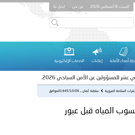
السبت، 8 أغسطس 2026
من نحن
اتصل بنا
ور المرسومين الأميريين معالي النائب الأول لرئيس مجلس الوزراء
أمن العام..
على الأعيان المدنية في مدينة نـجران
لة أصداء الأمانة
إعلانات
الخدمات الإلكترونية
 عشر للمسؤولين عن الأمن السياحي 2026.
شرات السلامة المرورية
سلطنة عُمان ــ 1445/10/06الموافق
2024/04/15م - تأكد من منسوب...
ق 2024/04/15م - تأكد من منسوب المياه قبل عبور
لفلسطينية والكلية الدولية الجامعية للعلوم والصحة توقعان اتفاقية