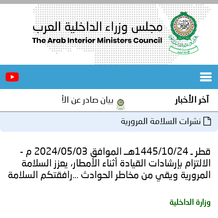
الرئيسية
عن
الأخبار
المجلس
آخر الأخبار
بيان صادر عن الأمانة العامة لمجلس و
المكاتب
نشرات السلامة المرورية
دورات
المتخصصة
قطر ـ 1445/10/24هــ الموافق 2024/05/03 م -
المجلس
مؤتمرات
الالتزام بإرشادات القيادة أثناء الأمطار، يعزز السلامة
المرورية ويقي من مخاطر الحوادث ...رافقتكم السلامة
و
جهود
و
برامج
اجتماعات
وزارة الداخلية