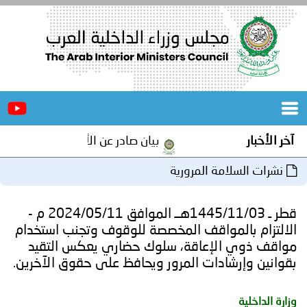
الرئيسية
عن
الأخبار
المجلس
آخر الأخبار
بيان صادر عن الأمانة العامة لمجلس وز
المكاتب
نشرات السلامة المرورية
دورات
المتخصصة
قطر ـ 1445/11/03هــ الموافق 2024/05/11 م -
المجلس
مؤتمرات
الالتزام بالمواقف المخصصة للوقوف وتجنب استخدام
مواقف ذوي الإعاقة، سلوك حضاري يعكس التقيد
و
جهود
بقوانين وإرشادات المرور ويحافظ على حقوق الآخرين.
و
برامج
اجتماعات
وزارة الداخلية