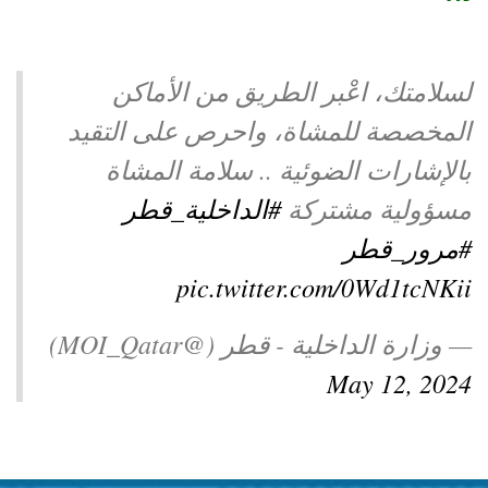
توعوية
إنجازات
الخدمات
صور
الإلكترونية
لسلامتك، اعْبر الطريق من الأماكن
مجلة
وفيديو
المخصصة للمشاة، واحرص على التقيد
بالإشارات الضوئية .. سلامة المشاة
أصداء
إعلانات
مسؤولية مشتركة
#الداخلية_قطر
من
الأمانة
#مرور_قطر
نحن
اتصل
pic.twitter.com/0Wd1tcNKii
بنا
— وزارة الداخلية - قطر (@MOI_Qatar)
May 12, 2024