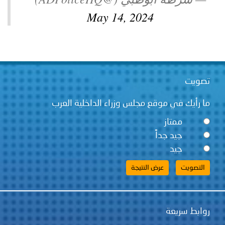
توعوية
إنجازات
الخدمات
May 14, 2024
صور
الإلكترونية
مجلة
وفيديو
أصداء
إعلانات
تصويت
من
الأمانة
ما رأيك في موقع مجلس وزراء الداخلية العرب
نحن
اتصل
ممتاز
جيد جداً
بنا
جيد
روابط سريعة