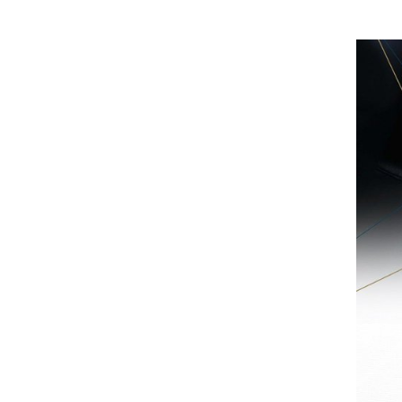
بوظبي تحذر من زيادة عدد الركاب في المركبات حفاظًا على سلامة
 أبوظبي تطلع وفد الشرطة الإيطالية على منظومتي التأهيل الشرطي
بوظبي تنظم حملة للتبرع بالدم في منطقة الظفرة تعزيزا للمسؤولية
ور المرسومين الأميريين معالي النائب الأول لرئيس مجلس الوزراء
أمن العام..
قطر في أعمال الاجتماع الثالث عشر للجنة رؤساء الاتحادات الرياضية