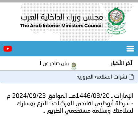
الرئيسية
عن
الأخبار
المجلس
آخر الأخبار
بيان صادر عن الأمانة العامة لمجلس 
المكاتب
نشرات السلامة المرورية
دورات
المتخصصة
الإمارات ـ 1446/03/20هــ الموافق 2024/09/23 م
المجلس
مؤتمرات
- شرطة أبوظبي لقائدي المركبات : التزم بمسارك
لسلامتك وسلامة مستخدمي الطريق ..
و
جهود
و
برامج
اجتماعات